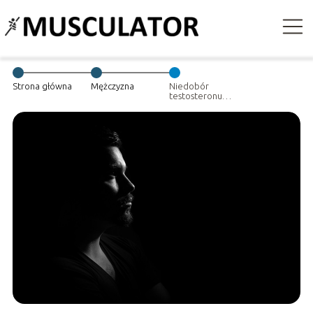
Strona główna
Mężczyzna
Niedobór
testosteronu
objawy – co
warto wiedzieć?