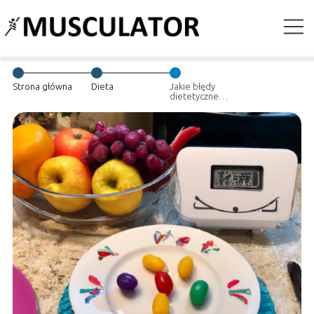
Strona główna
Dieta
Jakie błędy
dietetyczne
najczęściej
popełniamy?